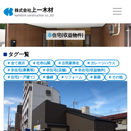
非
住宅(収益物件)
タグ一覧
# 全て表示
# 社寺仏閣
# 古民家再生
# ガレージハウス
# 非住宅(庫裏等)
# 非住宅(店舗)
# 非住宅(収益物件)
# 住宅(一戸建て)
# 修繕
# リフォーム
# 新築
# その他