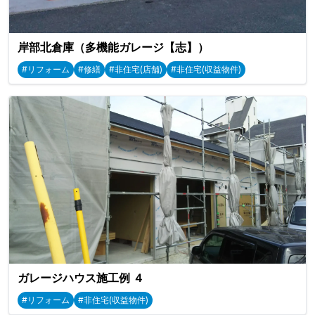
岸部北倉庫（多機能ガレージ【志】）
#リフォーム
#修繕
#非住宅(店舗)
#非住宅(収益物件)
ガレージハウス施工例 ４
#リフォーム
#非住宅(収益物件)