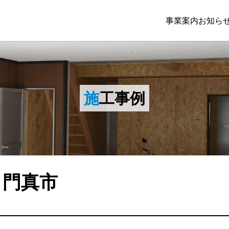
事業案内
お知ら
施
工事例
｜門真市