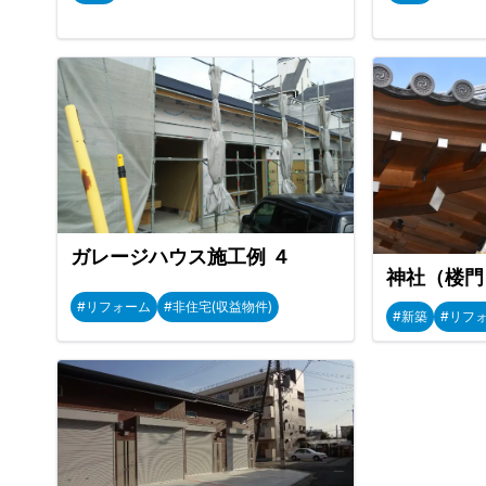
ガレージハウス施工例 ４
神社（楼門
#リフォーム
#非住宅(収益物件)
#新築
#リフ