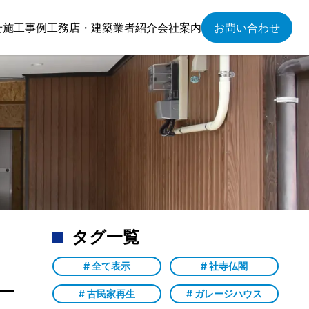
せ
施工事例
工務店・建築業者紹介
会社案内
お問い合わせ
タグ一覧
# 全て表示
# 社寺仏閣
# 古民家再生
# ガレージハウス