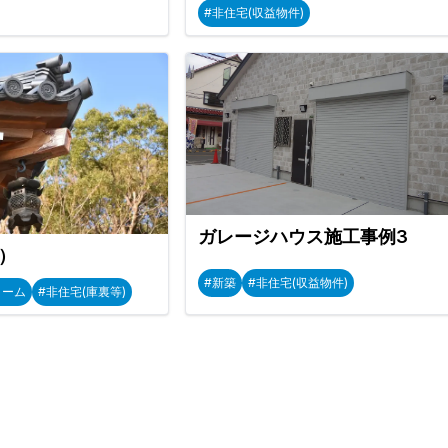
#非住宅(収益物件)
ガレージハウス施工事例3
）
#新築
#非住宅(収益物件)
ォーム
#非住宅(庫裏等)