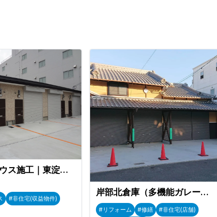
ガレージハウス施工｜東淀川区
岸部北倉庫（多機能ガレージ【志】）
ス
#非住宅(収益物件)
#リフォーム
#修繕
#非住宅(店舗)