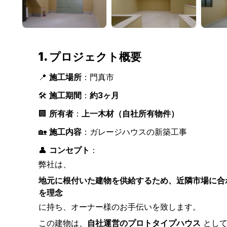
1. プロジェクト概要
📍
施工場所
：門真市
🛠
施工期間
：
約3ヶ月
🏢
所有者
：
上一木材（自社所有物件）
🏡
施工内容
：ガレージハウスの新築工事
👤
コンセプト
：
弊社は、
地元に根付いた建物を供給するため、近隣市場に合
を理念
に持ち、オーナー様のお手伝いを致します。
この建物は、
自社運営のプロトタイプハウス
として