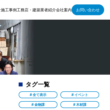
せ
施工事例
工務店・建築業者紹介
会社案内
お問い合わせ
タグ一覧
# 全て表示
# イベント
# 金物課
# 木材課